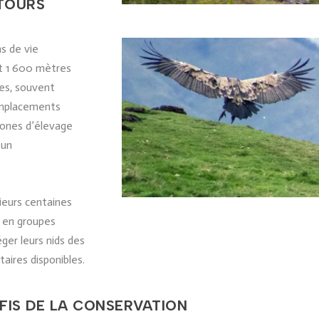
UTOURS
s de vie
et 1 600 mètres
ses, souvent
 emplacements
 zones d’élevage
 un
ieurs centaines
t en groupes
er leurs nids des
aires disponibles.
ÉFIS DE LA CONSERVATION