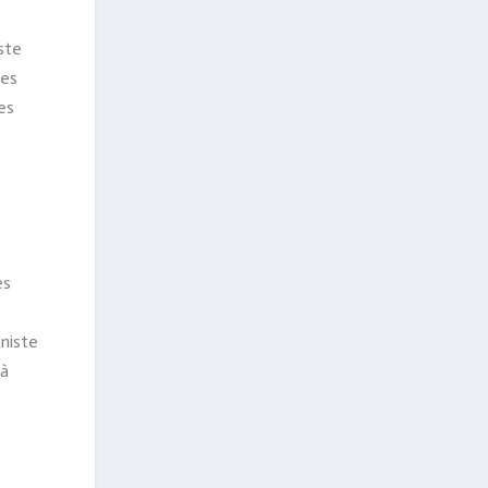
ste
les
les
es
niste
jà