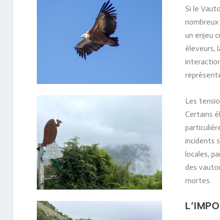
Si le Vaut
nombreux d
un enjeu c
éleveurs, l
interactio
représent
Les tensio
Certains é
particuliè
incidents 
locales, 
des vautou
mortes.
L’IMP