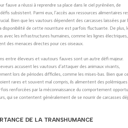
our fauve a réussi à reprendre sa place dans le ciel pyrénéen, de
éfis subsistent. Parmi eux, l’accès aux ressources alimentaires re
rucial. Bien que les vautours dépendent des carcasses laissées par 
a disponibilité de cette nourriture est parfois fluctuante. De plus, 
ns avec les infrastructures humaines, comme les lignes électriques,
ent des menaces directes pour ces oiseaux.
ns entre éleveurs et vautours fauves sont un autre défi majeur.
leveurs accusent les vautours d’attaquer des animaux vivants,
rement lors de périodes difficiles, comme les mises-bas. Bien que c
soient rares et souvent mal compris, ils alimentent des polémiques
parfois renforcées par la méconnaissance du comportement opportu
rs, qui se contentent généralement de se nourrir de carcasses dé
ORTANCE DE LA TRANSHUMANCE