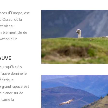
paces d’Europe, est
d’Ossau, où la
et oiseau
un élément clé de
vation d’un
AUVE
 jusqu’à 2,80
r fauve domine le
ristique,
e grand rapace est
e planer sur de
ncarne la