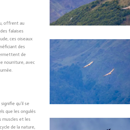
u, offrent au
 des falaises
tude, ces oiseaux
néficiant des
permettent de
e nourriture, avec
urnée.
ignifie qu’il se
els que les ongulés
 muscles et les
 cycle de la nature,