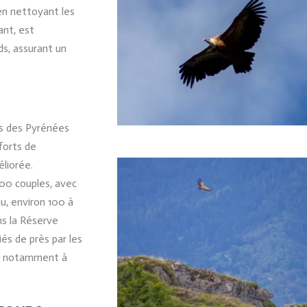
 en nettoyant les
ant, est
s, assurant un
es des Pyrénées
forts de
éliorée.
500 couples, avec
u, environ 100 à
ns la Réserve
iés de près par les
ve, notamment à