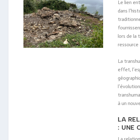
Le lien en
dans l’his
traditionn
fournissen
lors de la
ressource 
La transhu
effet, l’e
géographiq
l’évolutio
transhuman
à un nouv
LA RE
: UNE
La relatio