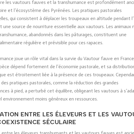
tre les vautours fauves et la transhumance est profondément anc
toire et l’écosystème des Pyrénées. Les pratiques pastorales
elles, qui consistent à déplacer les troupeaux en altitude pendant l
t une source de nourriture essentielle aux vautours. Les animaux
 transhumance, abandonnés dans les pâturages, constituent une
alimentaire régulière et prévisible pour ces rapaces.
mance joue un rôle vital dans la survie du Vautour fauve en France
spèce dépend fortement de l’économie pastorale, et sa distributio
ue est étroitement liée à la présence de ces troupeaux. Cependa
n des pratiques pastorales, comme la réduction des grandes
ces à pied, a perturbé cet équilibre, obligeant les vautours à s’ad
el environnement moins généreux en ressources.
LATION ENTRE LES ÉLEVEURS ET LES VAUTO
 COEXISTENCE SÉCULAIRE
n entre les éleveurs transhumants et les vautours fauves est anci