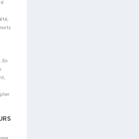
ré
’été,
 morts
. En
n
nt,
apter
URS
enne