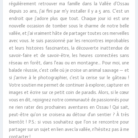
régulièrement retrouver ma famille dans la Vallée d’Ossau
depuis 20 ans, j'ai fini par m'y installer il y a 5 ans. C’est un
endroit que j’adore plus que tout. Chaque jour ici est une
nouvelle occasion de tomber sous le charme de notre belle
vallée, et j'ai vraiment hâte de partager toutes ces merveilles
avec vous. Je suis passionné par les rencontres improbables
et leurs histoires fascinantes, la découverte inattendue de
savoir-faire et de savoir-être, les heures connectées sans
réseau en forêt, dans l'eau ou en montagne... Pour moi, une
balade réussie, c’est celle où je croise un animal sauvage — et
si j'arrive à le photographier, c'est la cerise sur le gâteau !
Votre soutien me permet de continuer à explorer, capturer en
images et écrire sur ce petit coin de paradis. Alors, si le cœur
vous en dit, rejoignez notre communauté de passionnés pour
ne rien rater des prochaines aventures en Ossau ! Qui sait,
peut-être qu’on se croisera au détour d’un sentier ? À très
bientôt ! P.S.: si vous souhaitez que l'on se rencontre pour
partager sur un sujet en lien avec la vallée, n'hésitez pas à me
contacter !