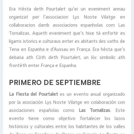
Era Hèsta deth Pourtalet qu’ei un eveniment annau
organizat per l’associacion Lys Noste Vilatge en
collaboracion damb associacions espanholas com Las
Tornalizas. Aqueth eveniment que’s hixe tà enfortir es
ligams istorics e culturaus enter es abitants des vaths de
Tena en Espanha e d’Aussau en França. Era hèsta que’s
debana ath Còth deth Pourtalet, un lòc simbolic ath
frontèth enter França e Espanha.
PRIMERO DE SEPTIEMBRE
La Fiesta del Pourtalet
es un evento anual organizado
por la asociación Lys Noste Vilatge en colaboración con
asociaciones españolas como
Las Tornalizas
. Este
evento tiene como objetivo fortalecer los lazos
históricos y culturales entre los habitantes de los valles