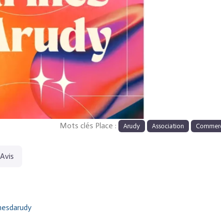
Suiva
Mots clés Place :
Arudy
Association
Commer
Avis
nesdarudy