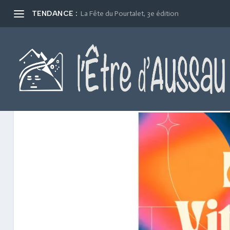
TENDANCE :
La Fête du Pourtalet, 3e édition
LES VITRINES D'ARUDY