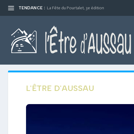
TENDANCE :
La Fête du Pourtalet, 3e édition
L'ÊTRE D'AUSSAU